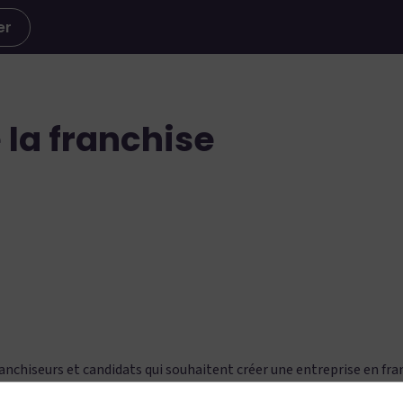
er
 la franchise
franchiseurs et candidats qui souhaitent créer une entreprise en fr
ées de création en franchise - Des experts pour répondre à vos que