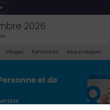
er
embre 2026
lles
Villages
Partenaires
Infos pratiques
 Personne et de
#SAP2026