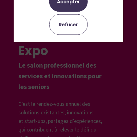
Accepter
Silver
Refuser
Economie
Expo
Le salon professionnel des
services et innovations pour
les seniors
C’est le rendez-vous annuel des
solutions existantes, innovations
et
start-ups, partages d’expériences,
qui contribuent à relever le défi du