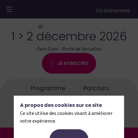
1 > 2 décembre 2026
Paris Expo - Porte de Versailles
JE M'INSCRIS
Programme
Parcours
Exposants
Villages
A propos des cookies sur ce site
Partenaires
Infos pratiques
Ce site utilise des cookies visant à améliorer
Presse
Blog
votre expérience.