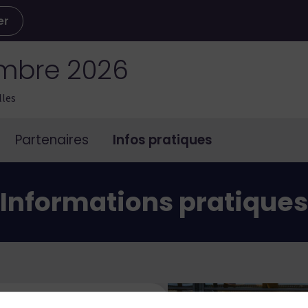
er
embre 2026
lles
Partenaires
Infos pratiques
Informations pratiques