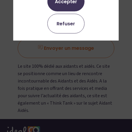
Accepter
Ajouter aux favoris
Refuser
Demander un RDV
Envoyer un message
Le site 100% dédié aux aidants et aidés. Ce site
se positionne comme un lieu de rencontre
incontournable des Aidants et des Aidés. A la
fois pratique en offrant des services et media
pour suivre l’actualité des aidants, ce site est
également un « Think Tank » sur le sujet Aidant
Aidés.