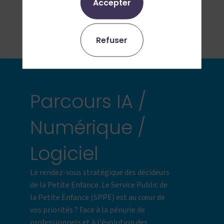
Accepter
Exposants
Villages
Partenaires
Infos pratiques
Refuser
Presse
Blog
Parcours IA /
Numérique /
Logiciel
Le rendez-vous stratégique des décideurs
de la Petite Enfance. Le Service Public de
la Petite Enfance (SPPE) est au cœur de
vos priorités ? Face à la pénurie de
professionnels et à l'évolution des