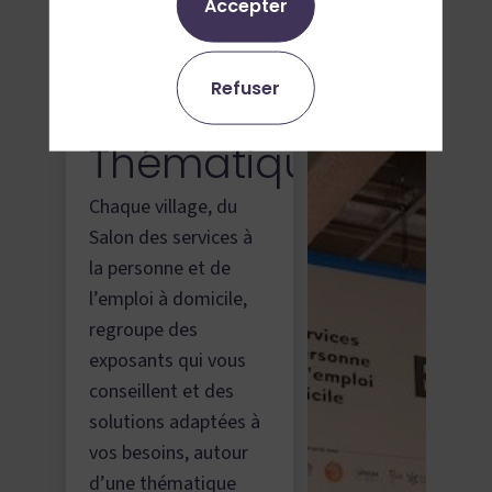
Accepter
Presse
Blog
Refuser
Villages
Thématiques
Chaque village, du
Salon des services à
la personne et de
l’emploi à domicile,
regroupe des
exposants qui vous
conseillent et des
solutions adaptées à
vos besoins, autour
d’une thématique